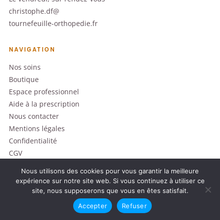
christophe.df@
tournefeuille-orthopedie.fr
NAVIGATION
Nos soins
Boutique
Espace professionnel
Aide à la prescription
Nous contacter
Mentions légales
Confidentialité
CGV
Nous utilisons des cookies pour vous garantir la meilleure
expérience sur notre site web. Si vous continuez à utiliser ce
site, nous supposerons que vous en êtes satisfait.
© 2026 Tournefeuille Orthopédie
Dispositifs médicaux · Lire attentivement la notice avant utilisation
Accepter
Refuser