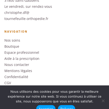
31800 Saint-Gaudens
Le vendredi, sur rendez-vous
christophe.df@
tournefeuille-orthopedie.fr
NAVIGATION
Nos soins
Boutique
Espace professionnel
Aide à la prescription
Nous contacter
Mentions légales
Confidentialité
CGV
Nous utilisons des cookies pour vous garantir la meilleure
expérience sur notre site web. Si vous continuez à utiliser ce
site, nous supposerons que vous en êtes satisfait.
© 2026 Tournefeuille Orthopédie
Dispositifs médicaux · Lire attentivement la notice avant utilisation
Accepter
Refuser