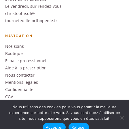
Le vendredi, sur rendez-vous
christophe.df@
tournefeuille-orthopedie.fr
NAVIGATION
Nos soins
Boutique
Espace professionnel
Aide à la prescription
Nous contacter
Mentions légales
Confidentialité
CGV
Nous utilisons des cookies pour vous garantir la meilleure
expérience sur notre site web. Si vous continuez à utiliser ce
site, nous supposerons que vous en êtes satisfait.
© 2026 Tournefeuille Orthopédie
Dispositifs médicaux · Lire attentivement la notice avant utilisation
Accepter
Refuser